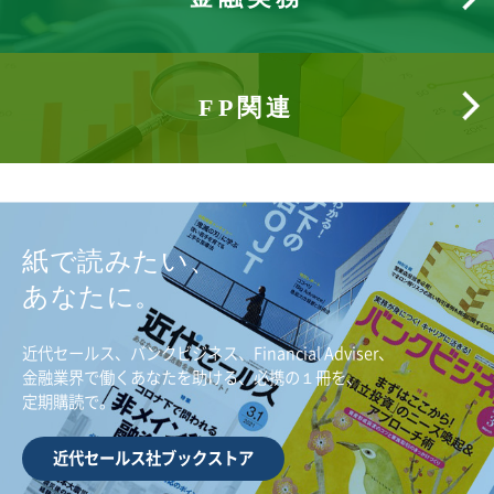
FP関連
紙で読みたい、
あなたに。
近代セールス、バンクビジネス、Financial Adviser、
金融業界で働くあなたを助ける、必携の１冊を、
定期購読で。
近代セールス社ブックストア