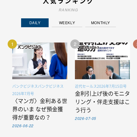
人気ランキング
RANKING
DAILY
WEEKLY
MONTHLY
1
2
バンクビジネスバンクビジネス
近代セールス2026年7月15日号
金利引上げ後のモニタ
2026年7月号
〈マンガ〉金利ある世
リング・伴走支援はこ
界のいま なぜ預金獲
う行う
得が重要なの？
2026-07-05
2026-06-22