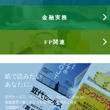
金融実務
FP関連
紙で読みたい、
あなたに。
近代セールス、バンクビジネス、Financial Adviser、
金融業界で働くあなたを助ける、必携の１冊を、
定期購読で。