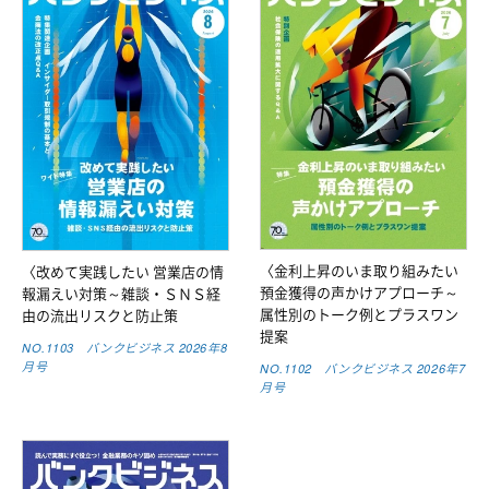
〈金利上昇のいま取り組みたい
〈改めて実践したい 営業店の情
預金獲得の声かけアプローチ～
報漏えい対策～雑談・ＳＮＳ経
属性別のトーク例とプラスワン
由の流出リスクと防止策
提案
NO.1103 バンクビジネス 2026年8
月号
NO.1102 バンクビジネス 2026年7
月号