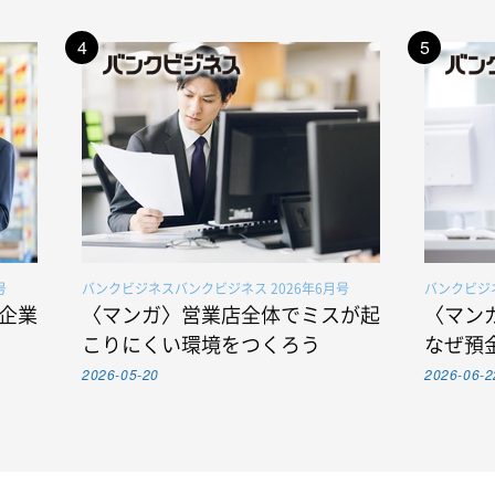
4
5
号
バンクビジネスバンクビジネス 2026年6月号
バンクビジネ
企業
〈マンガ〉営業店全体でミスが起
〈マン
こりにくい環境をつくろう
なぜ預
2026-05-20
2026-06-2