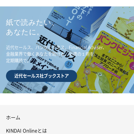
紙で読みたい、
あなたに。
近代セールス、バンクビジネス、Financial Adviser、
金融業界で働くあなたを助ける、必携の１冊を、
定期購読で。
近代セールス社ブックストア
ホーム
KINDAI Onlineとは