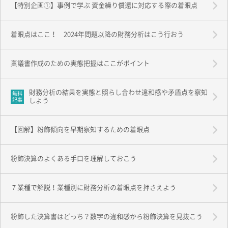
【特別企画①】事例で学ぶ 資金繰り償還に対応する際の着眼点
着眼点はここ！ 2024年問題以降の財務分析はこう行おう
稟議書作成のための実態把握はここがポイント
財務分析の結果を実態と照らし合わせ違和感や矛盾点を察知
無料
記事
しよう
【図解】粉飾傾向を早期察知するための着眼点
粉飾決算のよくある手口を理解しておこう
７業種で解説！業種別に財務分析の着眼点を押さえよう
粉飾した決算書はどっち？数字の違和感から粉飾決算を見抜こう