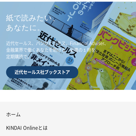
紙で読みたい、
あなたに。
近代セールス、バンクビジネス、Financial Adviser、
金融業界で働くあなたを助ける、必携の１冊を、
定期購読で。
近代セールス社ブックストア
ホーム
KINDAI Onlineとは