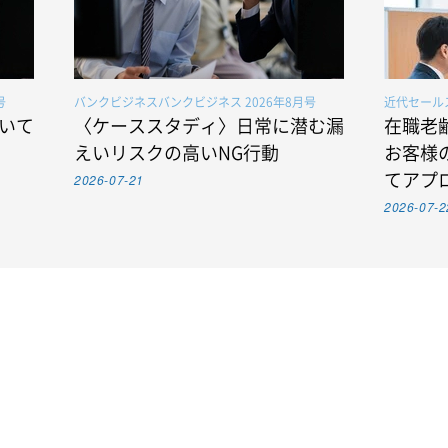
号
バンクビジネスバンクビジネス 2026年8月号
近代セールス
いて
〈ケーススタディ〉日常に潜む漏
在職老
えいリスクの高いNG行動
お客様
2026-07-21
てアプ
2026-07-2