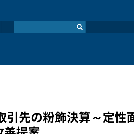
 取引先の粉飾決算～定性
改善提案