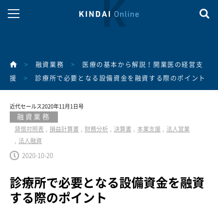
>
融資業務
>
医療の基本から解説！開業医の経営支
援
>
診療所で必要となる設備資金を融資する際のポイント
近代セールス2020年11月1日号
融資業務
貸借対照表
損益計算書
財務分析
決算書
本業支援
法人営業
法人融資
2020-10-20
診療所で必要となる設備資金を融資
する際のポイント