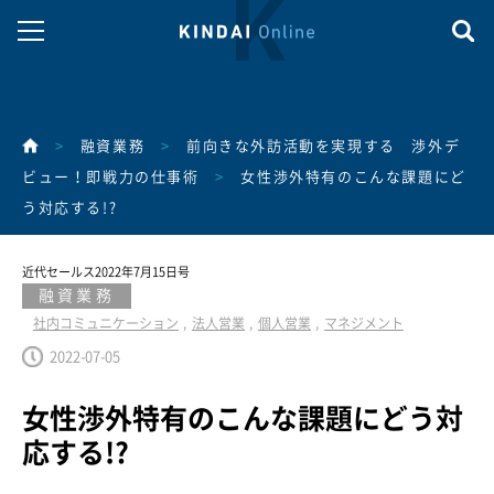
>
融資業務
>
前向きな外訪活動を実現する 渉外デ
ビュー！即戦力の仕事術
>
女性渉外特有のこんな課題にど
う対応する!?
近代セールス2022年7月15日号
融資業務
社内コミュニケーション
法人営業
個人営業
マネジメント
2022-07-05
女性渉外特有のこんな課題にどう対
応する!?