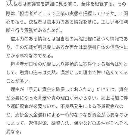
決
裁者は稟議書を詳細に見る前に、全体を概観する。その
際は「担当者がどこまで企業の実態を把握しているか」に関
心を払う。決裁者は信用力のある情報を基に、正しい与信判
断を行う責務があるためだ。
信用力のある情報とは担当者の実態把握に基づく情報であ
り、その記載が所見欄にあるか否かは稟議書自体の信憑性に
かかる事柄なのである。
担当者が日頃の訪問により能動的に案件化する場合は別と
して、融資申込みは突然、漠然とした理由で舞い込んでくる
ことが多い。
理由が「手元に資金を確保しておきたい」だけでは、資金
が必要になった背景や真の理由が分からない。売上増加に伴
う運転資金が必要なのか、不良品発生による滞貨資金なの
か、売掛金入金遅れによる一時的なつなぎ資金が必要なのか
によって、返済財源、融資方法、保全などの条件がそれぞれ
異なる。