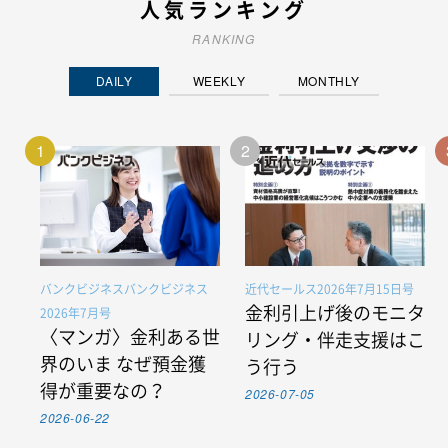
人気ランキング
RANKING
DAILY
WEEKLY
MONTHLY
1
2
バンクビジネスバンクビジネス
近代セールス2026年7月15日号
金利引上げ後のモニタ
2026年7月号
〈マンガ〉金利ある世
リング・伴走支援はこ
界のいま なぜ預金獲
う行う
得が重要なの？
2026-07-05
2026-06-22