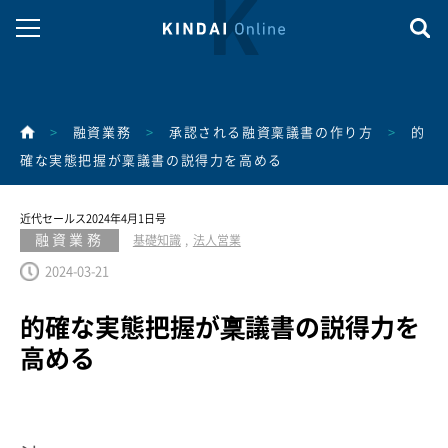
>
融資業務
>
承認される融資稟議書の作り方
>
的
確な実態把握が稟議書の説得力を高める
近代セールス2024年4月1日号
融資業務
基礎知識
法人営業
2024-03-21
的確な実態把握が稟議書の説得力を
高める