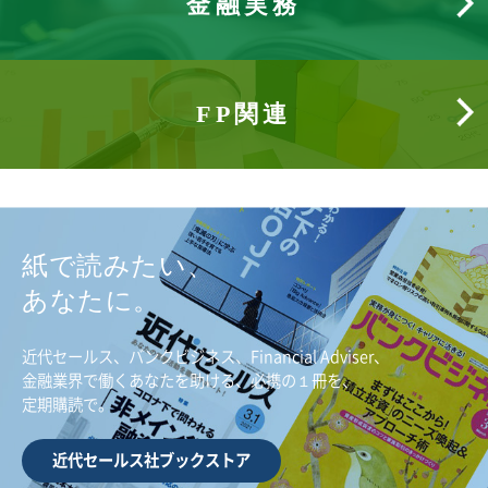
金融実務
FP関連
紙で読みたい、
あなたに。
近代セールス、バンクビジネス、Financial Adviser、
金融業界で働くあなたを助ける、必携の１冊を、
定期購読で。
近代セールス社ブックストア