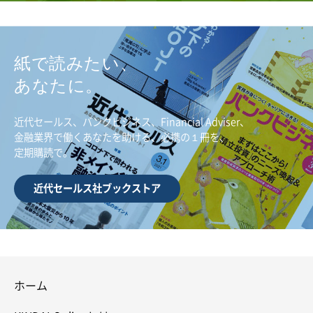
紙で読みたい、
あなたに。
近代セールス、バンクビジネス、Financial Adviser、
金融業界で働くあなたを助ける、必携の１冊を、
定期購読で。
近代セールス社ブックストア
ホーム