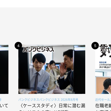
4
5
号
バンクビジネスバンクビジネス 2026年8月号
近代セールス
いて
〈ケーススタディ〉日常に潜む漏
在職老