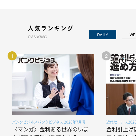
人気ランキング
DAILY
WE
RANKING
1
2
バンクビジネスバンクビジネス 2026年7月号
近代セールス202
〈マンガ〉金利ある世界のいま
金利引上げ