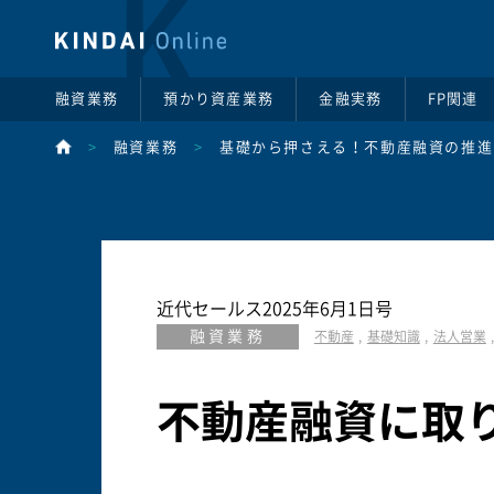
融資業務
預かり資産業務
金融実務
FP関連
>
融資業務
>
基礎から押さえる！不動産融資の推進
近代セールス2025年6月1日号
融資業務
不動産
基礎知識
法人営業
不動産融資に取