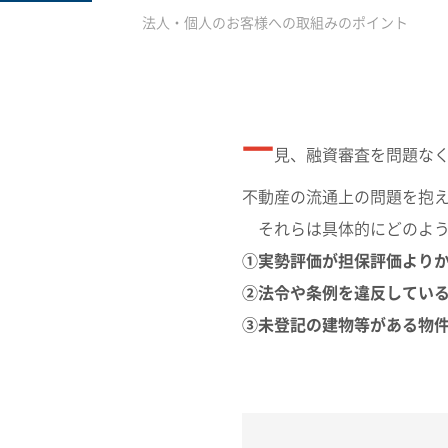
法人・個人のお客様への取組みのポイント
一
見、融資審査を問題な
不動産の流通上の問題を抱
それらは具体的にどのよう
①実勢評価が担保評価より
②法令や条例を違反してい
③未登記の建物等がある物