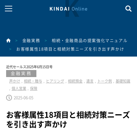
>
金融実務
>
相続・金融商品の提案強化マニュアル
>
お客様属性18項目と相続対策ニーズを引き出す声かけ
近代セールス2025年6月15日号
金融実務
声かけ
相続・贈与
ヒアリング
相続預金
遺言
トーク例
基礎知識
個人営業
保険
2025-06-05
お客様属性18項目と相続対策ニーズ
を引き出す声かけ