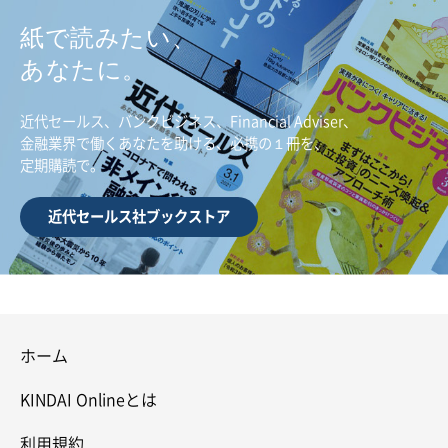
紙で読みたい、
あなたに。
近代セールス、バンクビジネス、Financial Adviser、
金融業界で働くあなたを助ける、必携の１冊を、
定期購読で。
近代セールス社ブックストア
ホーム
KINDAI Onlineとは
利用規約