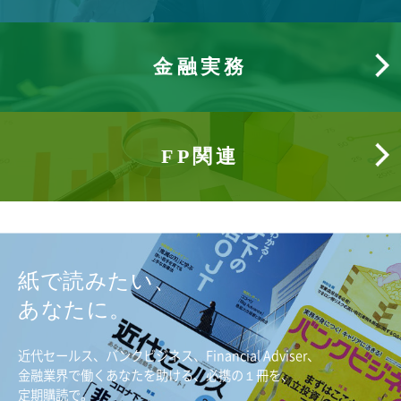
金融実務
FP関連
紙で読みたい、
あなたに。
近代セールス、バンクビジネス、Financial Adviser、
金融業界で働くあなたを助ける、必携の１冊を、
定期購読で。