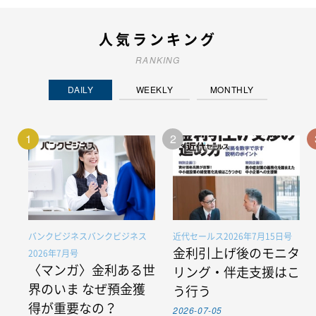
人気ランキング
RANKING
DAILY
WEEKLY
MONTHLY
1
2
バンクビジネスバンクビジネス
近代セールス2026年7月15日号
金利引上げ後のモニタ
2026年7月号
〈マンガ〉金利ある世
リング・伴走支援はこ
界のいま なぜ預金獲
う行う
得が重要なの？
2026-07-05