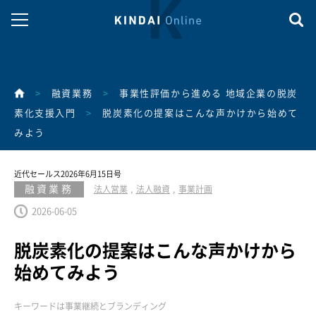
>
融資業務
>
事業性評価から進める 地域企業の脱炭
素化支援入門
>
脱炭素化の提案はこんな声かけから始めて
みよう
近代セールス2026年6月15日号
融資業務
法人営業
法人融資
事業計画
2026-06-05
脱炭素化の提案はこんな声かけから
始めてみよう
キーワードは事業継続とブランディング