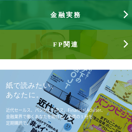
金融実務
FP関連
紙で読みたい、
あなたに。
近代セールス、バンクビジネス、Financial Adviser、
金融業界で働くあなたを助ける、必携の１冊を、
定期購読で。