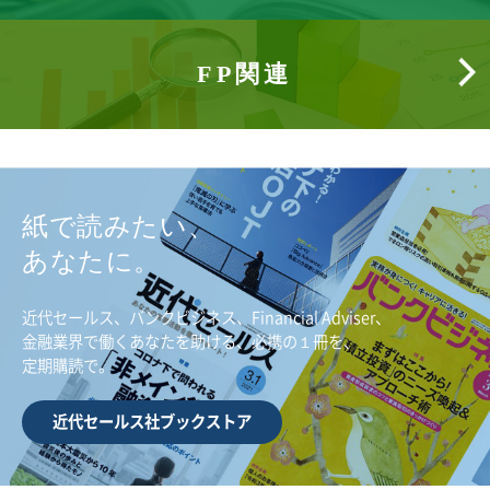
FP関連
紙で読みたい、
あなたに。
近代セールス、バンクビジネス、Financial Adviser、
金融業界で働くあなたを助ける、必携の１冊を、
定期購読で。
近代セールス社ブックストア