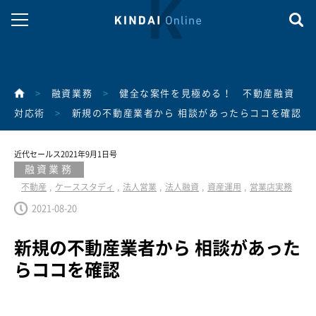
>
融資業務
>
健全な案件を見極める！ 不動産融資
対応術
>
新規の不動産業者から 相談があったらココを確認
近代セールス2021年9月1日号
融資業務
不動産
ケーススタディ
法人営業
法人融資
資産運用
営業店実務
2021-08-20
新規の不動産業者から 相談があった
らココを確認