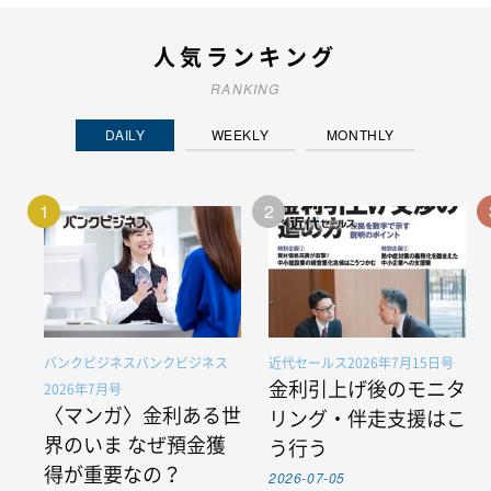
人気ランキング
RANKING
DAILY
WEEKLY
MONTHLY
1
2
バンクビジネスバンクビジネス
近代セールス2026年7月15日号
金利引上げ後のモニタ
2026年7月号
〈マンガ〉金利ある世
リング・伴走支援はこ
界のいま なぜ預金獲
う行う
得が重要なの？
2026-07-05