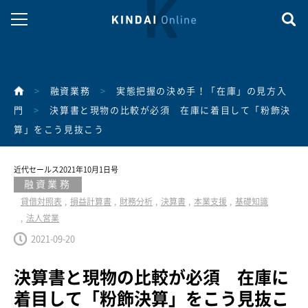
>
融資業務
>
実態把握の決め手！「在庫」の見方入
門
>
決算書と現物の比較が必須 在庫に着目して「粉飾決
算」をこう見抜こう
近代セールス2021年10月1日号
融資業務
貸借対照表
損益計算書
財務分析
決算書
本業支援
基礎知識
法人営業
2021-09-20
決算書と現物の比較が必須 在庫に
着目して「粉飾決算」をこう見抜こ