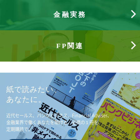
金融実務
FP関連
紙で読みたい、
あなたに。
近代セールス、バンクビジネス、Financial Adviser、
金融業界で働くあなたを助ける、必携の１冊を、
定期購読で。