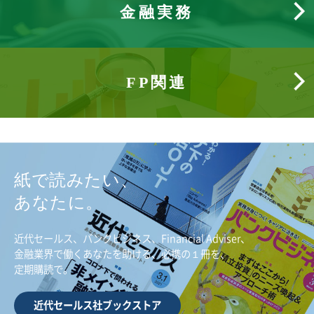
金融実務
FP関連
紙で読みたい、
あなたに。
近代セールス、バンクビジネス、Financial Adviser、
金融業界で働くあなたを助ける、必携の１冊を、
定期購読で。
近代セールス社ブックストア