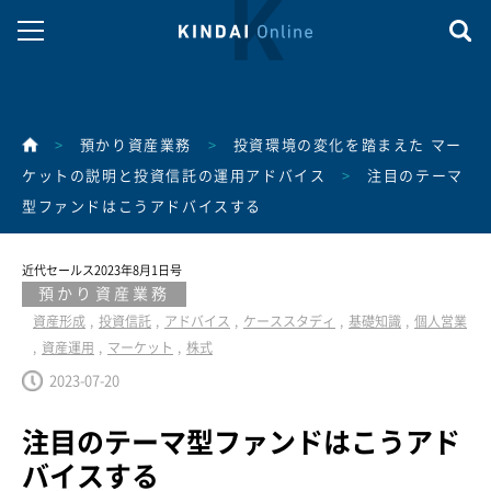
>
預かり資産業務
>
投資環境の変化を踏まえた マー
ケットの説明と投資信託の運用アドバイス
>
注目のテーマ
型ファンドはこうアドバイスする
近代セールス2023年8月1日号
預かり資産業務
資産形成
投資信託
アドバイス
ケーススタディ
基礎知識
個人営業
資産運用
マーケット
株式
2023-07-20
注目のテーマ型ファンドはこうアド
バイスする