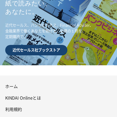
紙で読みたい、
あなたに。
近代セールス、バンクビジネス、Financial Adviser、
金融業界で働くあなたを助ける、必携の１冊を、
定期購読で。
近代セールス社ブックストア
ホーム
KINDAI Onlineとは
利用規約