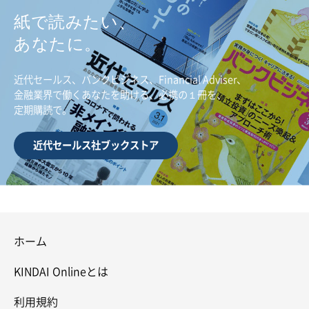
紙で読みたい、
あなたに。
近代セールス、バンクビジネス、Financial Adviser、
金融業界で働くあなたを助ける、必携の１冊を、
定期購読で。
近代セールス社ブックストア
ホーム
KINDAI Onlineとは
利用規約