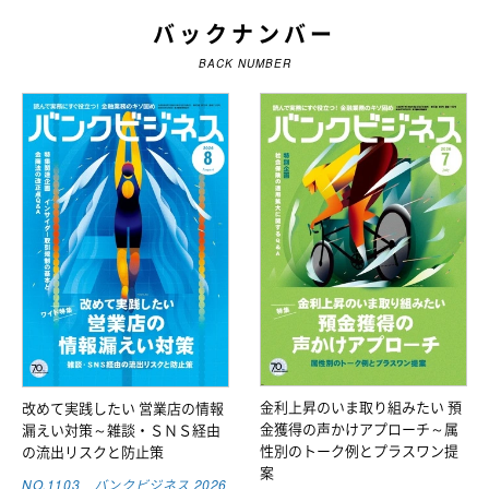
バックナンバー
BACK NUMBER
金利上昇のいま取り組みたい 預
改めて実践したい 営業店の情報
金獲得の声かけアプローチ～属
漏えい対策～雑談・ＳＮＳ経由
性別のトーク例とプラスワン提
の流出リスクと防止策
案
NO.1103 バンクビジネス 2026