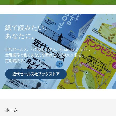
紙で読みたい、
あなたに。
近代セールス、バンクビジネス、Financial Adviser、
金融業界で働くあなたを助ける、必携の１冊を、
定期購読で。
近代セールス社ブックストア
ホーム