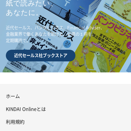
紙で読みたい、
あなたに。
近代セールス、バンクビジネス、Financial Adviser、
金融業界で働くあなたを助ける、必携の１冊を、
定期購読で。
近代セールス社ブックストア
ホーム
KINDAI Onlineとは
利用規約