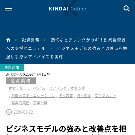
>
融資業務
>
適切なヒアリングがカギ！創業希望者
への支援マニュアル
>
ビジネスモデルの強みと改善点を把
握し手厚いアドバイスを実施
近代セールス2026年7月1日号
融資業務
財務分析
アドバイス
ヒアリング
本業支援
対顧客コミュニケーション
法人営業
法人融資
マネジメント
営業店実務
事業計画
2026-06-22
ビジネスモデルの強みと改善点を把