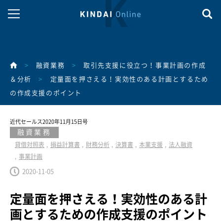
>
融資業務
>
取引先支援に役立つ！事業計画の作成
＆分析
>
定量面を押さえる！実効性のある計画とするため
の作成支援のポイント
近代セールス2020年11月15日号
融資業務
貸借対照表
損益計算書
財務分析
決算書
本業支援
法人融資
事業計画
2020-11-05
定量面を押さえる！実効性のある計
画とするための作成支援のポイント