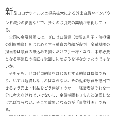
新
型コロナウイルスの感染拡大による外出自粛やインバウ
ンド減少の影響などで、多くの取引先の業績が悪化してい
る。
全国の金融機関には、ゼロゼロ融資（実質無利子・無担保
の制度融資）をはじめとする融資の依頼が殺到。金融機関の
担当者は融資の申込みを捌くだけで手一杯となり、本来必要
となる事業性の検証は後回しにせざるを得なかったのではな
いか。
そもそも、ゼロゼロ融資をはじめとする融資は負債であ
り、いずれ返済しなければならない。その返済原資を捻出で
きるよう売上・利益をどう伸ばすのか──経営者はそれを十
分に考えなければいけないし、金融機関もきちんと確認しな
ければならない。そこで重要となるのが「事業計画」であ
る。