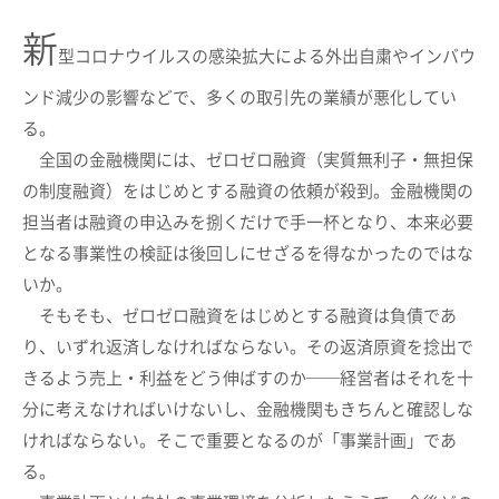
新
型コロナウイルスの感染拡大による外出自粛やインバウ
ンド減少の影響などで、多くの取引先の業績が悪化してい
る。
全国の金融機関には、ゼロゼロ融資（実質無利子・無担保
の制度融資）をはじめとする融資の依頼が殺到。金融機関の
担当者は融資の申込みを捌くだけで手一杯となり、本来必要
となる事業性の検証は後回しにせざるを得なかったのではな
いか。
そもそも、ゼロゼロ融資をはじめとする融資は負債であ
り、いずれ返済しなければならない。その返済原資を捻出で
きるよう売上・利益をどう伸ばすのか──経営者はそれを十
分に考えなければいけないし、金融機関もきちんと確認しな
ければならない。そこで重要となるのが「事業計画」であ
る。