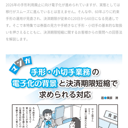
2026年の手形利用廃止に向け電子化が進められていますが、実態としては
移行がスムーズに進んでいるとは言えません。そんな中、60年ぶりに約束
手形の運用が見直され、決済期限が従来の120日から60日になる見通しで
す。そこで本特集では券面の見方や手続きなど手形・小切手の基本的な取扱
いを押さえるとともに、決済期限短縮に関するお客様からの質問への回答法
を解説します。