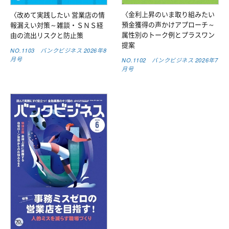
〈金利上昇のいま取り組みたい
〈改めて実践したい 営業店の情
預金獲得の声かけアプローチ～
報漏えい対策～雑談・ＳＮＳ経
属性別のトーク例とプラスワン
由の流出リスクと防止策
提案
NO.1103 バンクビジネス 2026年8
月号
NO.1102 バンクビジネス 2026年7
月号