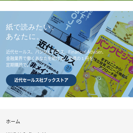
紙で読みたい、
あなたに。
近代セールス、バンクビジネス、Financial Adviser、
金融業界で働くあなたを助ける、必携の１冊を、
定期購読で。
近代セールス社ブックストア
ホーム