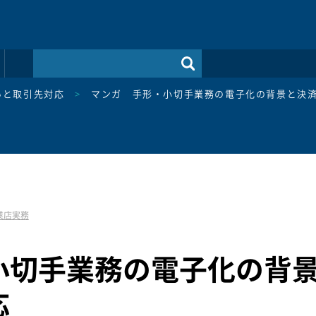
いと取引先対応
>
マンガ 手形・小切手業務の電子化の背景と決
業店実務
小切手業務の電子化の背
応