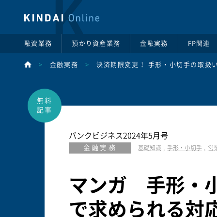
融資業務
預かり資産業務
金融実務
FP関連
>
金融実務
>
決済期限変更！ 手形・小切手の取扱
バンクビジネス2024年5月号
金融実務
基礎知識
手形・小切手
営
マンガ 手形・
で求められる対