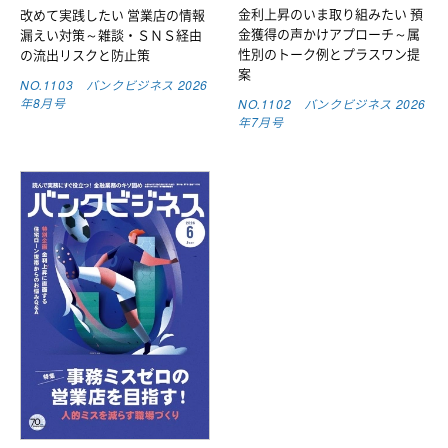
金利上昇のいま取り組みたい 預
改めて実践したい 営業店の情報
金獲得の声かけアプローチ～属
漏えい対策～雑談・ＳＮＳ経由
性別のトーク例とプラスワン提
の流出リスクと防止策
案
NO.1103 バンクビジネス 2026
年8月号
NO.1102 バンクビジネス 2026
年7月号