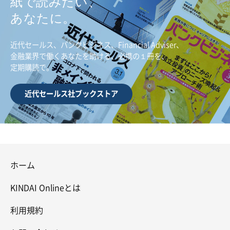
紙で読みたい、
あなたに。
近代セールス、バンクビジネス、Financial Adviser、
金融業界で働くあなたを助ける、必携の１冊を、
定期購読で。
近代セールス社ブックストア
ホーム
KINDAI Onlineとは
利用規約